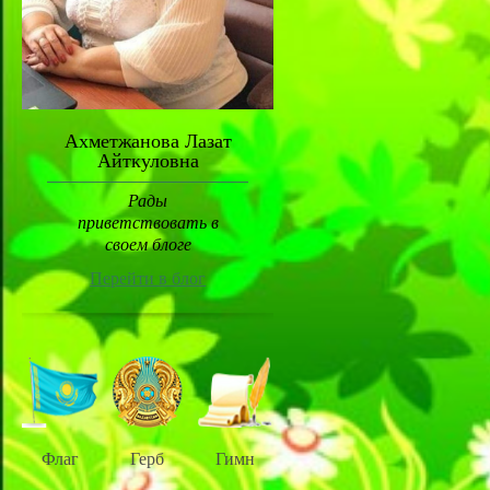
Ахметжанова Лазат
Айткуловна
Рады
приветствовать в
своем блоге
Перейти в блог
Флаг
Герб
Гимн