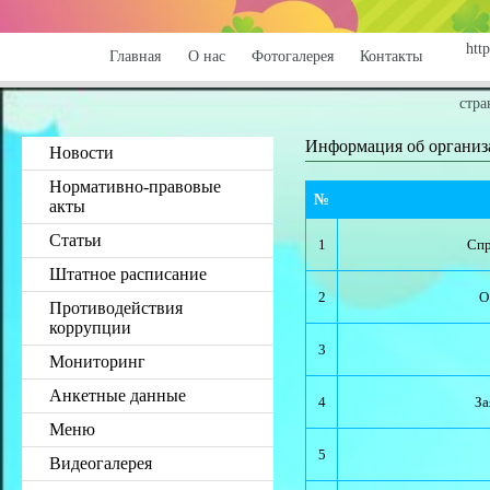
http
Главная
О нас
Фотогалерея
Контакты
стра
Информация об органи
Новости
Нормативно-правовые
№
акты
Статьи
1
Спр
Штатное расписание
2
О
Противодействия
коррупции
3
Мониторинг
Анкетные данные
4
За
Меню
5
Видеогалерея