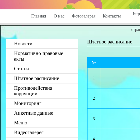
http
Главная
О нас
Фотогалерея
Контакты
стра
Штатное расписание
Новости
Нормативно-правовые
акты
№
Статьи
Штатное расписание
1
Противодействия
коррупции
2
Мониторинг
Анкетные данные
3
Меню
Видеогалерея
4