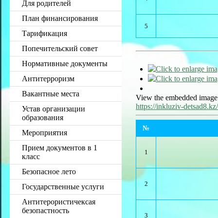
Для родителей
План финансирования
5
Тарификация
Попечительский совет
Нормативные документы
Антитерроризм
Вакантные места
View the embedded image g
https://inkluziv-detsad8.
Устав организации
образования
№
Мероприятия
Прием документов в 1
1
класс
Безопасное лето
2
Государственные услуги
Антитерористичексая
безопастность
3