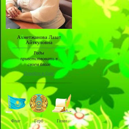
Ахметжанова Лазат
Айткуловна
Рады
приветствовать в
своем блоге
Перейти в блог
Флаг
Герб
Гимн