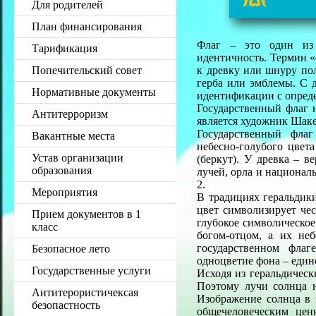
Для родителей
План финансирования
Флаг – это один из 
Тарификация
идентичность. Термин «
Попечительский совет
к древку или шнуру по
герба или эмблемы. С 
Нормативные документы
идентификации с опред
Государственный флаг 
Антитерроризм
является художник Шаке
Государственный флаг
Вакантные места
небесно-голубого цвет
Устав организации
(беркут). У древка – 
образования
лучей, орла и национал
2.
Мероприятия
В традициях геральдик
цвет символизирует чес
Прием документов в 1
глубокое символическое
класс
богом-отцом, а их неб
государственном флаг
Безопасное лето
одноцветие фона – един
Государственные услуги
Исходя из геральдическ
Поэтому лучи солнца н
Антитерористичексая
Изображение солнца в 
безопастность
общечеловеческим цен