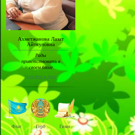
Ахметжанова Лазат
Айткуловна
Рады
приветствовать в
своем блоге
Перейти в блог
Флаг
Герб
Гимн