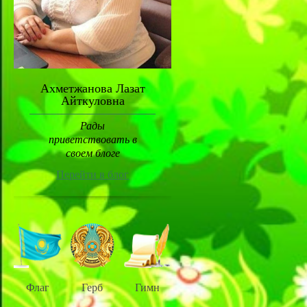
Ахметжанова Лазат
Айткуловна
Рады
приветствовать в
своем блоге
Перейти в блог
Флаг
Герб
Гимн