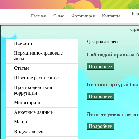
http
Главная
О нас
Фотогалерея
Контакты
стра
Для родителей
Новости
Нормативно-правовые
Соблюдай правила б
акты
Подробнее
Статьи
Штатное расписание
Буллинг әртүрлі бо
Противодействия
коррупции
Подробнее
Мониторинг
Анкетные данные
Дети не умеют лета
Меню
Подробнее
Видеогалерея