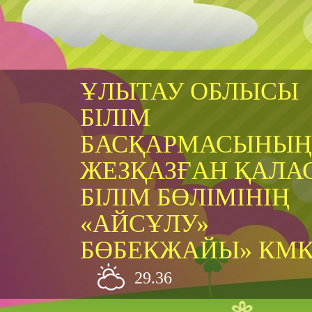
ҰЛЫТАУ ОБЛЫСЫ
БІЛІМ
БАСҚАРМАСЫНЫҢ
ЖЕЗҚАЗҒАН ҚАЛА
БІЛІМ БӨЛІМІНІҢ
«АЙСҰЛУ»
БӨБЕКЖАЙЫ» КМ
29.36