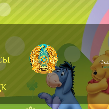
СЫ
Рус
Қаз
ҚК