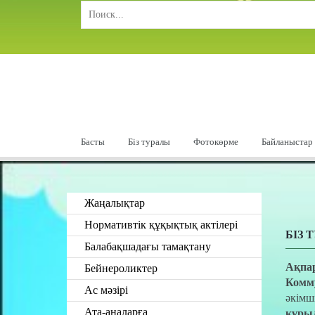
Басты
Біз туралы
Фотокөрме
Байланыстар
Жаңалықтар
Нормативтік құқықтық актілері
БІЗ 
Балабақшадағы тамақтану
Ақпа
Бейнероликтер
Комм
Ас мәзірі
әкімші
Ата-аналарға
құры