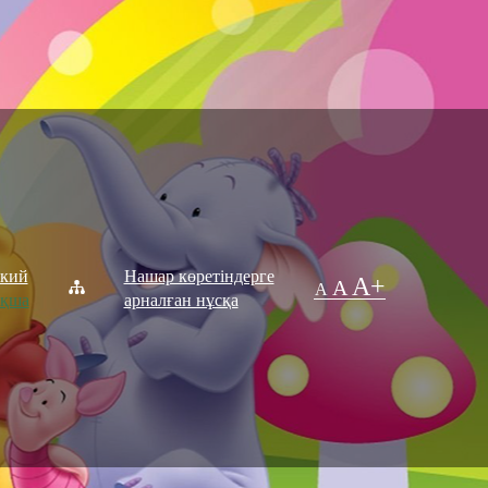
ский
Нашар көретіндерге
A+
A
A
ақша
арналған нұсқа