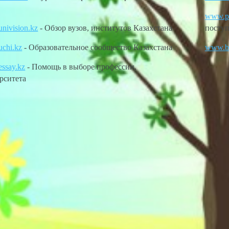
www.po
nivision.kz
- Обзор вузов, институтов Казахстана
поступ
chi.kz
- Образовательное сообщество Казахстана
www.bo
ssay.kz
- Помощь в выборе профессии,
рситета