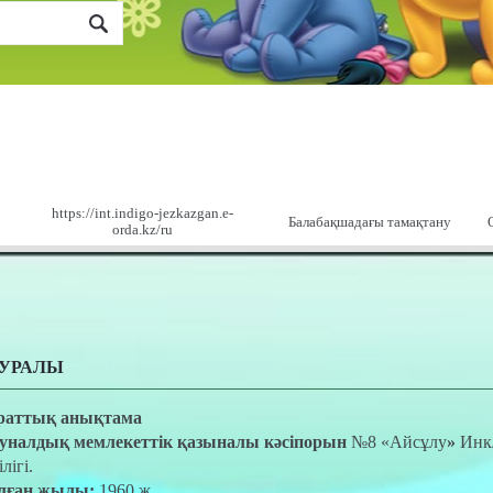
https://int.indigo-jezkazgan.e-
Балабақшадағы тамақтану
orda.kz/ru
ТУРАЛЫ
раттық анықтама
унал
дық мемлекеттік қазыналы кәсіпорын
№8 «Айсұлу
»
Инк
лігі.
лған жылы
:
1960 ж.