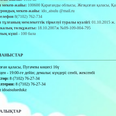
ы мекен-жайы
:
100600 Қарағанды облысы, Жезқазған қаласы, Қаз
трон
дық мекен-жайы
: ido_aisulu @mail.ru
телефон
8(7102) 762-734
 тұлғаның мемлекеттік тіркелуі туралы куәлігі
: 01.10.2015 
и
калық төлқұжаты
:
18.10.2007ж №09-109-004-795
лық күші
- 100 бала
ЛАНЫСТАР
зған қаласы, Пугачева көшесі 16ү
ден - 19:00-ге дейін; демалыс күндері: сенбі, жексенбі
тор:
8 (7102) 76-27-34
лтерия:
8 (7102) 76-27-34
:
idoaisuluedukz
АЛЫҚТАР