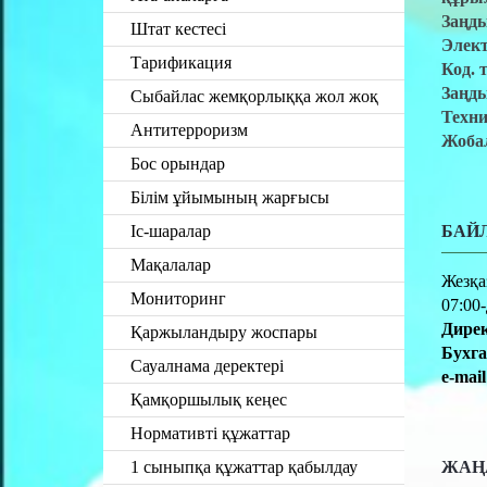
Заңд
Штат кестесі
Элек
Тарификация
Код. 
Заңды
Сыбайлас жемқорлыққа жол жоқ
Техн
Антитерроризм
Жоба
Бос орындар
Білім ұйымының жарғысы
Іс-шаралар
БАЙ
Мақалалар
Жезқа
Мониторинг
07:00-
Дирек
Қаржыландыру жоспары
Бухга
Сауалнама деректері
e-mail
Қамқоршылық кеңес
Нормативті құжаттар
1 сыныпқа құжаттар қабылдау
ЖАҢ