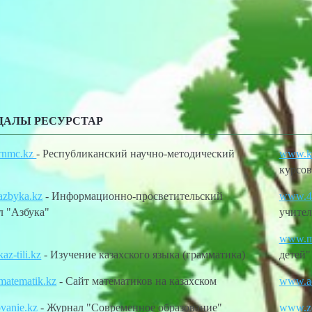
ДАЛЫ РЕСУРСТАР
rnmc.kz
- Республиканский научно-методический
www.ku
курсов
zbyka.kz
- Информационно-просветительский
www.45
л "Азбука"
учител
www.mo
z-tili.kz
- Изучение казахского языка (грамматика)
детей"
atematik.kz
- Сайт математиков на казахском
www.ad
vanie.kz
- Журнал "Современное образование"
www.z