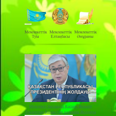
Мемлекеттiк
Мемлекеттiк
Мемлекеттiк
Туы
Елтаңбасы
Әнұраны
Мемлекет басшысы Қасым-Жомарт
Тоқаевтың Қазақстан халқына Жолдауы