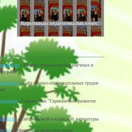
Қорытынды педагогикалық кеңес
...
rsovik.kz
- Профессиональная база научных и
ых работ
minut.kz
- Сайт научно-образовательных трудов
ей
i-mir.kz
- Справочник "Гармоничное развитие
ebiet.kz
- Сайт мировой и казахской литературы
ox.kz
- Рефераты на казахском языке