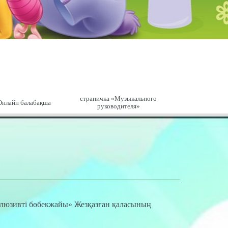
страничка «Музыкального
Онлайн балабақша
руководителя»
люзивті бөбекжайы» Жезқазған қаласының