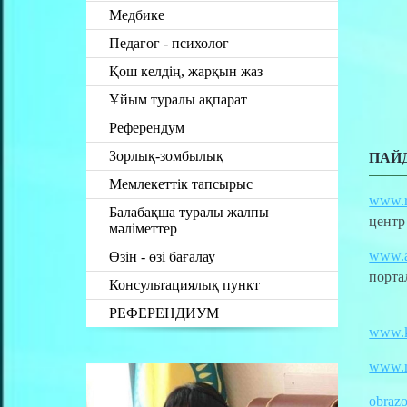
Медбике
Педагог - психолог
Қош келдің, жарқын жаз
Ұйым туралы ақпарат
Референдум
Зорлық-зомбылық
ПАЙ
Мемлекеттік тапсырыс
www.
Балабақша туралы жалпы
центр
мәліметтер
www.a
Өзін - өзі бағалау
порта
Консультациялық пункт
РЕФЕРЕНДИУМ
www.ka
www.m
obrazo