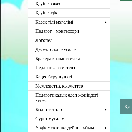
Қауіпсіз жаз
Қауіпсіздік
Қазақ тілі мұғалімі
Педагог - монтессори
Логопед
Дефектолог-мұғалім
Бракераж комиссиясы
Педагог - ассистент
Кеңес беру пункті
Мемлекеттік қызметтер
Педагогикалық әдеп жөніндегі
кеңес
Қа
Біздің топтар
Сурет мұғалімі
...
Үздік мектепке дейінгі ұйым