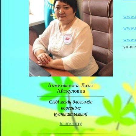
www.u
www.u
www.e
униве
Ахметжанова Лазат
Айткуловна
Сізді менің блогымда
көргеніме
қуаныштымын!
Блогқа өту