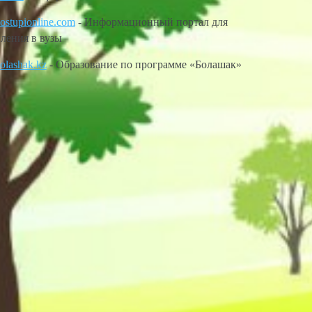
stupionline.com
- Информационный портал для
ления в вузы
lashak.kz
- Образование по программе «Болашак»