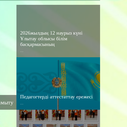
2026жылдың 12 наурыз күні
Ұлытау облысы білім
басқармасының
...
Педагогтерді аттестаттау ережесі
дамыту
...